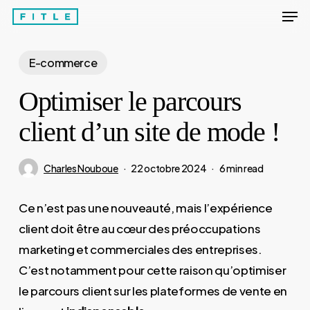
Men
Skip
to
Close
main
E-commerce
Menu
content
Optimiser le parcours
client d’un site de mode !
Charles Nouboue
22 octobre 2024
6 min read
Ce n’est pas une nouveauté, mais l’expérience
client doit être au cœur des préoccupations
marketing et commerciales des entreprises.
C’est notamment pour cette raison qu’optimiser
le parcours client sur les plateformes de vente en