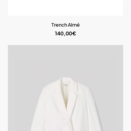
Trench Almé
140,00€