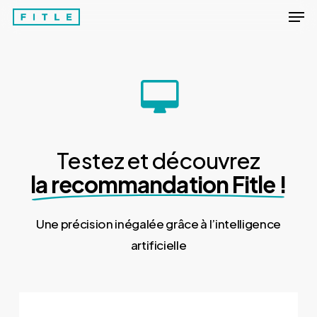
Men
Skip
to
Close
main
Menu
content
Testez et découvrez
la recommandation Fitle !
Une précision inégalée grâce à l’intelligence
artificielle