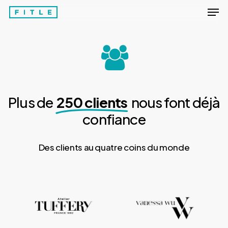
Men
Skip
to
Close
main
Menu
content
Plus de
250 clients
nous font déjà
confiance
Des clients au quatre coins du monde