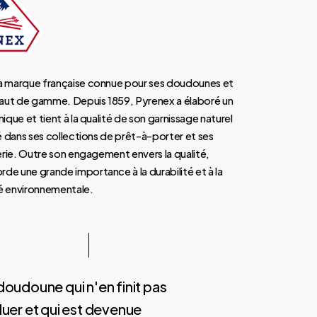
la marque française connue pour ses doudounes et
aut de gamme. Depuis 1859, Pyrenex a élaboré un
nique et tient à la qualité de son garnissage naturel
isé dans ses collections de prêt-à-porter et ses
iterie. Outre son engagement envers la qualité,
de une grande importance à la durabilité et à la
té environnementale.
oudoune qui n'en finit pas
uer et qui est devenue