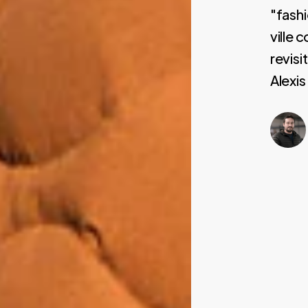
"fashi
ville 
revis
Alexis