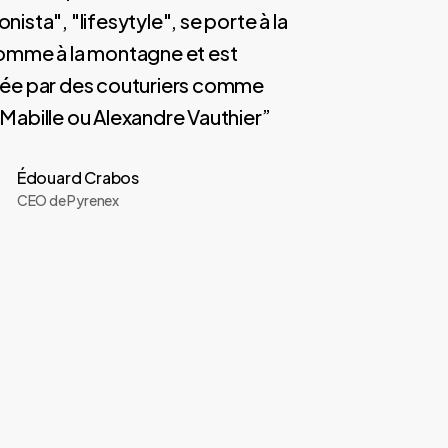
onista", "lifesytyle", se porte à la
comme à la montagne et est
itée par des couturiers comme
 Mabille ou Alexandre Vauthier”
Édouard Crabos
CEO de Pyrenex