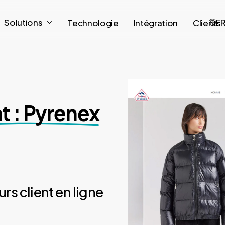
Solutions
F
Technologie
Intégration
Clients
nt : Pyrenex
rs client en ligne