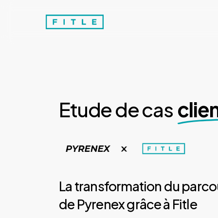
Skip
to
main
content
Etude de cas
clie
La transformation du parcou
de Pyrenex grâce à Fitle