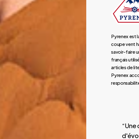
Pyrenex est 
coupe vent h
savoir-faire u
français util
articles de l
Pyrenex accor
responsabili
“Une d
d'évol