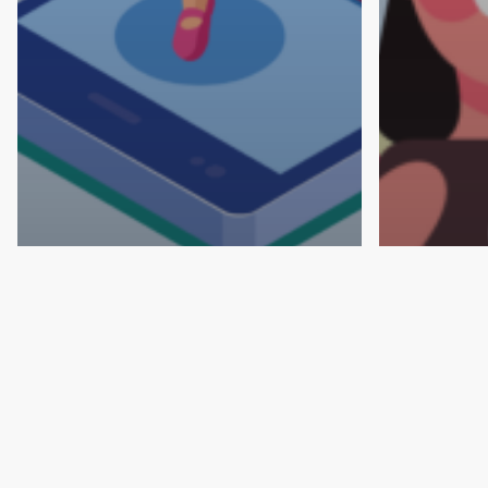
E-commerce
E-comme
Black Friday : comment
La preu
profiter de cette période
révolut