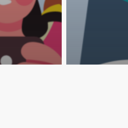
rce
ve sociale,
E-commerce
ion des multi-
L’IA et recommanda