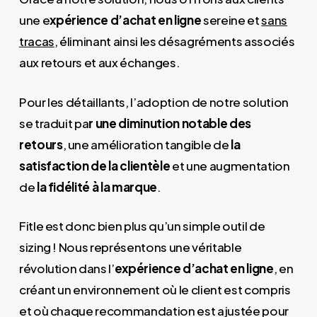
une e
xpérience d’achat en ligne
sereine et
sans
tracas
, éliminant ainsi les désagréments associés
aux retours et aux échanges.
Pour les détaillants, l’adoption de notre solution
se traduit pa
r une diminution notable des
retours
, une amélioration tangible de
la
satisfaction de la clientèle
et une augmentation
de
la fidélité à la marque
.
Fitle est donc bien plus qu’un simple outil de
sizing ! Nous représentons une véritable
révolution dans l’
expérience d’achat en ligne
, en
créant un environnement où le client est compris
et où chaque recommandation est ajustée pour