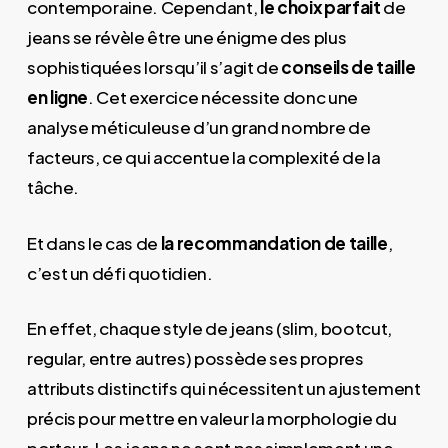
contemporaine. Cependant,
le choix parfait
de
jeans se révèle être une énigme des plus
sophistiquées lorsqu’il s’agit de
conseils de taille
en ligne
. Cet exercice nécessite donc une
analyse méticuleuse d’un grand nombre de
facteurs, ce qui accentue la complexité de la
tâche.
Et dans le cas de
la recommandation de taille
,
c’est un défi quotidien.
En effet, chaque style de jeans (slim, bootcut,
regular, entre autres) possède ses propres
attributs distinctifs qui nécessitent un ajustement
précis pour mettre en valeur la morphologie du