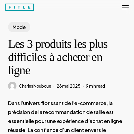
Men
Skip
to
Close
main
Mode
Menu
content
Les 3 produits les plus
difficiles à acheter en
ligne
Charles Nouboue
28 mai 2025
9 min read
Dans l’univers florissant de l’e-commerce, la
précision de la recommandation de taille est
essentielle pour une expérience d’achat en ligne
réussie. La confiance d’un client envers le