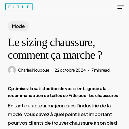
Men
Skip
to
Close
main
Mode
Menu
content
Le sizing chaussure,
comment ça marche ?
Charles Nouboue
22 octobre 2024
7 min read
Optimisez la satisfaction de vos clients grâce à la
recommandation de tailles de Fitle pour les chaussures
En tant qu’acteur majeur dans l’industrie de la
mode, vous savez à quel point il est important
pour vos clients de trouver chaussure à son pied.