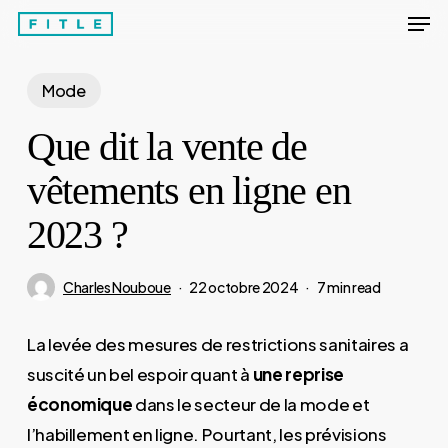
Men
Skip
to
Close
main
Mode
Menu
content
Que dit la vente de
vêtements en ligne en
2023 ?
Charles Nouboue
22 octobre 2024
7 min read
La levée des mesures de restrictions sanitaires a
suscité un bel espoir quant à
une reprise
économique
dans le secteur de la mode et
l’habillement en ligne. Pourtant, les prévisions