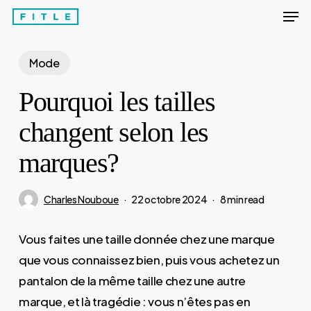
Men
Skip
to
Close
main
Mode
Menu
content
Pourquoi les tailles
changent selon les
marques?
Charles Nouboue
22 octobre 2024
8 min read
Vous faites une taille donnée chez une marque
que vous connaissez bien, puis vous achetez un
pantalon de la même taille chez une autre
marque, et là tragédie : vous n’êtes pas en