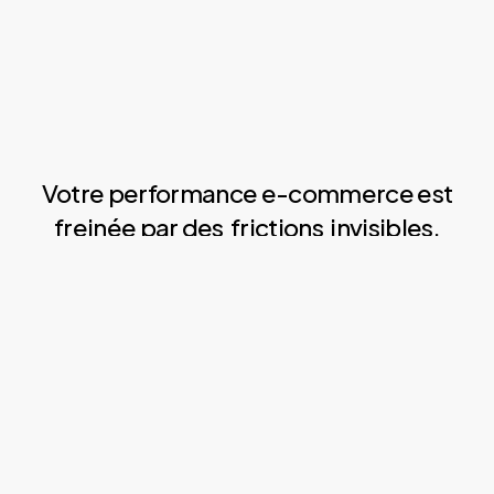
Votre performance e-commerce est
freinée par des
frictions
invisibles.
Votre
taux
de
conversion
plafonne
et
les
retours
réduisent
votre
marge.
Incertitude sur la taille
Paniers abandonnés et retours couteux.