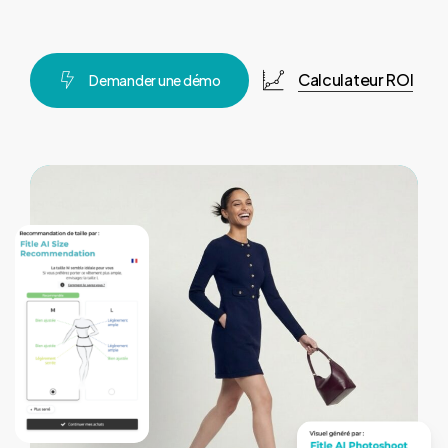
Calculateur ROI
D
e
m
a
n
d
e
r
u
n
e
d
é
m
o