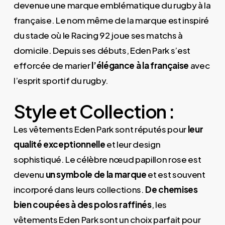
devenue une marque emblématique du rugby à la
française. Le nom même de la marque est inspiré
du stade où le Racing 92 joue ses matchs à
domicile. Depuis ses débuts, Eden Park s’est
efforcée de marier
l’élégance à la française
avec
l’esprit sportif du rugby.
Style et Collection :
Les vêtements Eden Park sont réputés pour
leur
qualité exceptionnelle
et leur design
sophistiqué. Le célèbre nœud papillon rose est
devenu
un symbole de la marque
et est souvent
incorporé dans leurs collections.
De chemises
bien coupées à des polos raffinés
, les
vêtements Eden Park sont un choix parfait pour