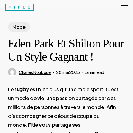
Men
Skip
to
Close
main
Mode
Menu
content
Eden Park Et Shilton Pour
Un Style Gagnant !
Charles Nouboue
28 mai 2025
5 min read
Le
rugby
est bien plus qu’un simple sport. C’est
un mode de vie, une passion partagée par des
millions de personnes à travers le monde. Afin
d’accompagner ce début de coupe du
monde,
Fitle vous partage ses