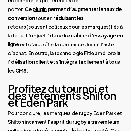
en compte les préférences de
porter.
Ce
plugin
permet d’augmenter le taux de
conversion
tout en
réduisant les
retours
(souvent coûteux pour les marques) liés à
la taille. L’objectif de notre
cabine d’essayage en
ligne
est d’accroître la confiance durant l’acte
d’achat. En outre, la technologie Fitle améliore
la
fidélisation client et s’intègre facilement à tous
les CMS
.
Profitez du tournoi et
des vêtements Shilton
et Eden Park
Pour conclure, les marques de rugby Eden Park et
Shilton incarnent
l’esprit du rugby
à travers leurs
collections de
vêtements de haute qualité
. Que